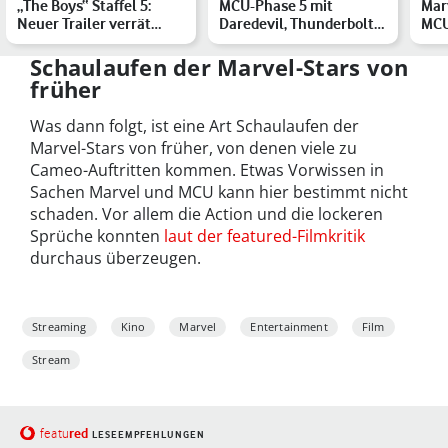
„The Boys“ Staffel 5:
MCU-Phase 5 mit
Marv
Neuer Trailer verrät
Daredevil, Thunderbolts
MCU
wichtige Storydetails …
und Ironheart – die
chr
Übers…
Rei
Schaulaufen der Marvel-Stars von
früher
Was dann folgt, ist eine Art Schaulaufen der
Marvel-Stars von früher, von denen viele zu
Cameo-Auftritten kommen. Etwas Vorwissen in
Sachen Marvel und MCU kann hier bestimmt nicht
schaden. Vor allem die Action und die lockeren
Sprüche konnten
laut der featured-Filmkritik
durchaus überzeugen.
Streaming
Kino
Marvel
Entertainment
Film
Stream
red
featu
LESEEMPFEHLUNGEN