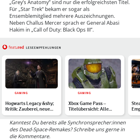
„Grey’s Anatomy” sind nur die erfolgreichsten Titel.
Für „Star Trek“ bekam er sogar als
Ensemblemitglied mehrere Auszeichnungen.
Neben Challus Mercer sprach er General Abasi
Hakim in „Call of Duty: Black Ops III”.
red
featu
LESEEMPFEHLUNGEN
GAMING
GAMING
Hogwarts Legacy &shy;
Xbox Game Pass –
Ste
Kritik: Zauberei, neue
Titelübersicht: Alle
Emp
Freundschaften und m…
verfügbaren Spiele im
Top
März …
Kanntest Du bereits alle Synchronsprecher:innen
des Dead-Space-Remakes? Schreibe uns gerne in
die Kommentare.