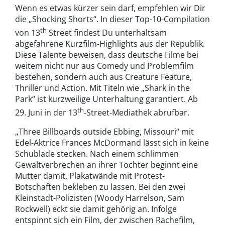
Wenn es etwas kürzer sein darf, empfehlen wir Dir
die „Shocking Shorts“. In dieser Top-10-Compilation
th
von 13
Street findest Du unterhaltsam
abgefahrene Kurzfilm-Highlights aus der Republik.
Diese Talente beweisen, dass deutsche Filme bei
weitem nicht nur aus Comedy und Problemfilm
bestehen, sondern auch aus Creature Feature,
Thriller und Action. Mit Titeln wie „Shark in the
Park“ ist kurzweilige Unterhaltung garantiert. Ab
th
29. Juni in der 13
-Street-Mediathek abrufbar.
„Three Billboards outside Ebbing, Missouri“ mit
Edel-Aktrice Frances McDormand lässt sich in keine
Schublade stecken. Nach einem schlimmen
Gewaltverbrechen an ihrer Tochter beginnt eine
Mutter damit, Plakatwände mit Protest-
Botschaften bekleben zu lassen. Bei den zwei
Kleinstadt-Polizisten (Woody Harrelson, Sam
Rockwell) eckt sie damit gehörig an. Infolge
entspinnt sich ein Film, der zwischen Rachefilm,