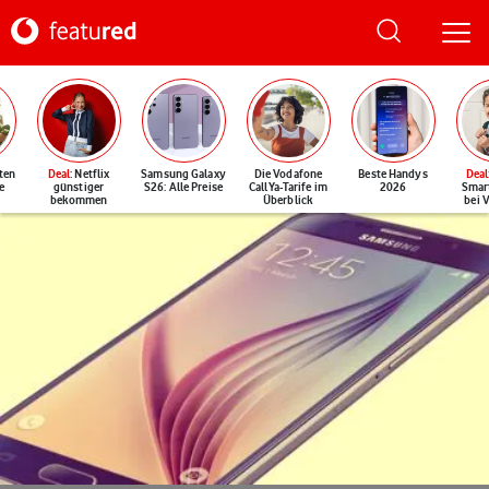
ten
Deal
: Netflix
Samsung Galaxy
Die Vodafone
Beste Handys
Deal
e
günstiger
S26: Alle Preise
CallYa-Tarife im
2026
Smar
bekommen
Überblick
bei 