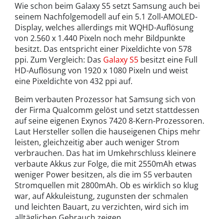
Wie schon beim Galaxy S5 setzt Samsung auch bei
seinem Nachfolgemodell auf ein 5.1 Zoll-AMOLED-
Display, welches allerdings mit WQHD-Auflösung
von 2.560 x 1.440 Pixeln noch mehr Bildpunkte
besitzt. Das entspricht einer Pixeldichte von 578
ppi. Zum Vergleich: Das
Galaxy S5
besitzt eine Full
HD-Auflösung von 1920 x 1080 Pixeln und weist
eine Pixeldichte von 432 ppi auf.
Beim verbauten Prozessor hat Samsung sich von
der Firma Qualcomm gelöst und setzt stattdessen
auf seine eigenen Exynos 7420 8-Kern-Prozessoren.
Laut Hersteller sollen die hauseigenen Chips mehr
leisten, gleichzeitig aber auch weniger Strom
verbrauchen. Das hat im Umkehrschluss kleinere
verbaute Akkus zur Folge, die mit 2550mAh etwas
weniger Power besitzen, als die im S5 verbauten
Stromquellen mit 2800mAh. Ob es wirklich so klug
war, auf Akkuleistung, zugunsten der schmalen
und leichten Bauart, zu verzichten, wird sich im
alltäglichen Gebrauch zeigen.