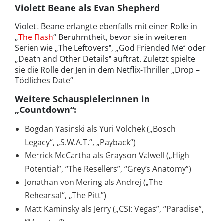
Violett Beane
als Evan Shepherd
Violett Beane erlangte ebenfalls mit einer Rolle in
„
The Flash
“ Berühmtheit, bevor sie in weiteren
Serien wie „The Leftovers“, „God Friended Me“ oder
„Death and Other Details“ auftrat. Zuletzt spielte
sie die Rolle der Jen in dem Netflix-Thriller „Drop –
Tödliches Date“.
Weitere Schauspieler:innen in
„Countdown“:
Bogdan Yasinski als Yuri Volchek („Bosch
Legacy“, „S.W.A.T.“, „Payback“)
Merrick McCartha als Grayson Valwell („High
Potential”, “The Resellers”, “Grey’s Anatomy”)
Jonathan von Mering als Andrej („The
Rehearsal“, „The Pitt”)
Matt Kaminsky als Jerry („CSI: Vegas”, “Paradise”,