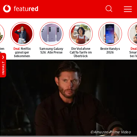
ten
Deal
: Netflix
Samsung Galaxy
Die Vodafone
Beste Handys
Deal
e
günstiger
S26: Alle Preise
CallYa-Tarife im
2026
Smar
bekommen
Überblick
bei 
INHALT
©Amazon Prime Video