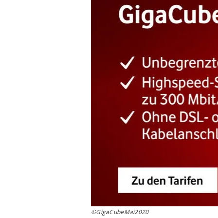
©GigaCubeMai2020