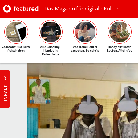
Das Magazin für digitale Kultur
Vodafone: SIM-Karte
Alle Samsung-
Vodafone-Router
Handy auf Raten
freischalten
Handys in
tauschen: So geht's
kaufen: Alle Infos
Reihenfolge
INHALT