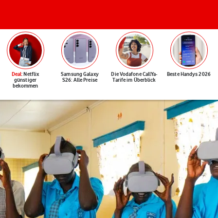
Deal
: Netflix
Samsung Galaxy
Die Vodafone CallYa-
Beste Handys 2026
günstiger
S26: Alle Preise
Tarife im Überblick
bekommen