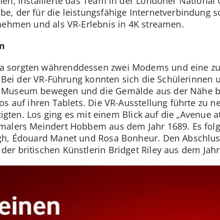
en, installierte das Team in der Londoner National G
, der für die leistungsfähige Internetverbindung so
nehmen und als VR-Erlebnis in 4K streamen.
en
 sorgten währenddessen zwei Modems und eine zus
t. Bei der VR-Führung konnten sich die Schülerinnen
 Museum bewegen und die Gemälde aus der Nähe be
os auf ihren Tablets. Die VR-Ausstellung führte zu
ftigten. Los ging es mit einem Blick auf die „Avenue 
smalers Meindert Hobbem aus dem Jahr 1689. Es fo
gh, Édouard Manet und Rosa Bonheur. Den Abschlus
 der britischen Künstlerin Bridget Riley aus dem Jahr