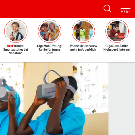
Deal
: Kinder-
GigaMobil Young:
iPhone 18: Release &
GigaCube-Tarife:
Smartwatches bei
Tarife für junge
mehr im Überblick
Highspeed-Internet
Vodafone
Leute