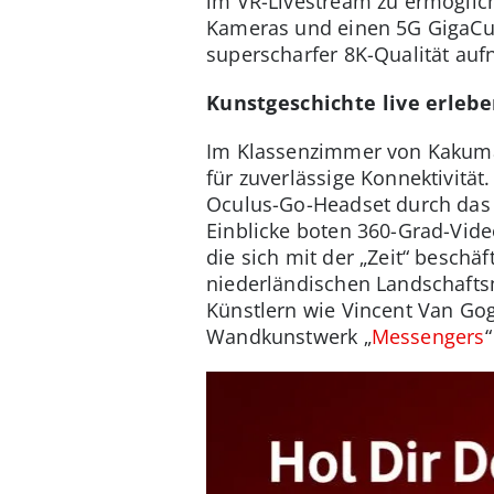
im VR-Livestream zu ermöglich
Kameras und einen 5G GigaCube
superscharfer 8K-Qualität auf
Kunstgeschichte live erleb
Im Klassenzimmer von Kakuma
für zuverlässige Konnektivitä
Oculus-Go-Headset durch das
Einblicke boten 360-Grad-Vide
die sich mit der „Zeit“ beschä
niederländischen Landschaft
Künstlern wie Vincent Van Go
Wandkunstwerk „
Messengers
“