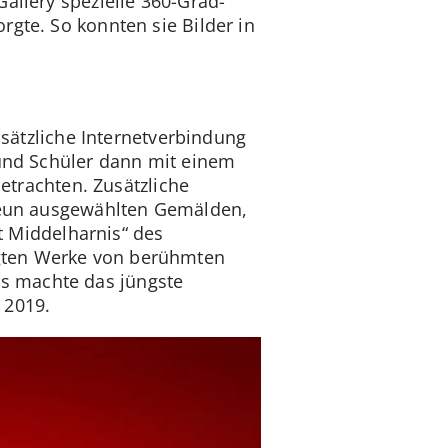
allery spezielle 360-Grad-
rgte. So konnten sie Bilder in
ätzliche Internetverbindung
 und Schüler dann mit einem
trachten. Zusätzliche
 neun ausgewählten Gemälden,
at Middelharnis“ des
lgten Werke von berühmten
s machte das jüngste
 2019.