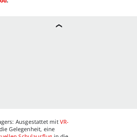
ood
.
agers: Ausgestattet mit
VR-
ie Gelegenheit, eine
tuellen Schulausflug
in die