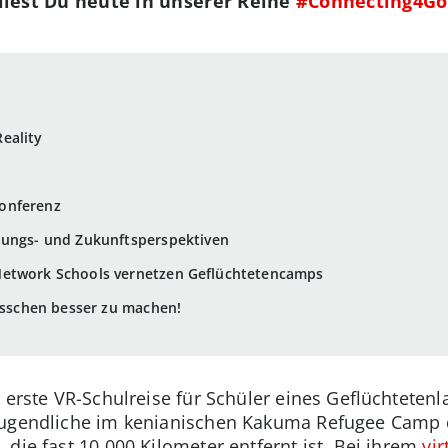
, liest Du heute in unserer Reihe
#Connecting4G
eality
konferenz
ldungs- und Zukunftsperspektiven
Network Schools vernetzen Geflüchtetencamps
bisschen besser zu machen!
 erste VR-Schulreise für Schüler eines Geflüchtetenl
ugendliche im kenianischen Kakuma Refugee Camp d
die fast 10.000 Kilometer entfernt ist. Bei ihrem
vir