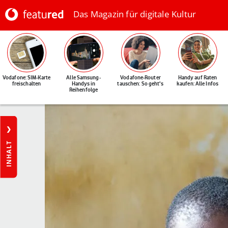
Das Magazin für digitale Kultur
Vodafone: SIM-Karte
Alle Samsung-
Vodafone-Router
Handy auf Raten
freischalten
Handys in
tauschen: So geht's
kaufen: Alle Infos
Reihenfolge
INHALT