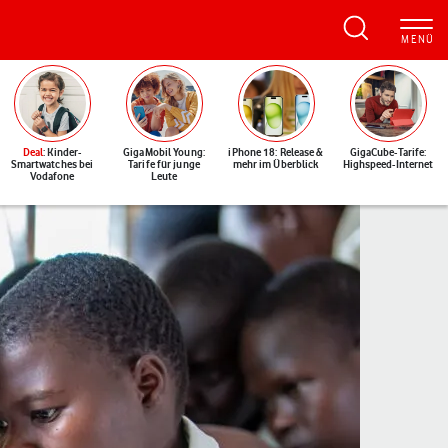
Deal
: Kinder-
GigaMobil Young:
iPhone 18: Release &
GigaCube-Tarife:
Smartwatches bei
Tarife für junge
mehr im Überblick
Highspeed-Internet
Vodafone
Leute