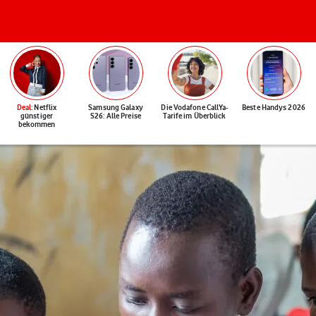
Deal
: Netflix
Samsung Galaxy
Die Vodafone CallYa-
Beste Handys 2026
günstiger
S26: Alle Preise
Tarife im Überblick
bekommen