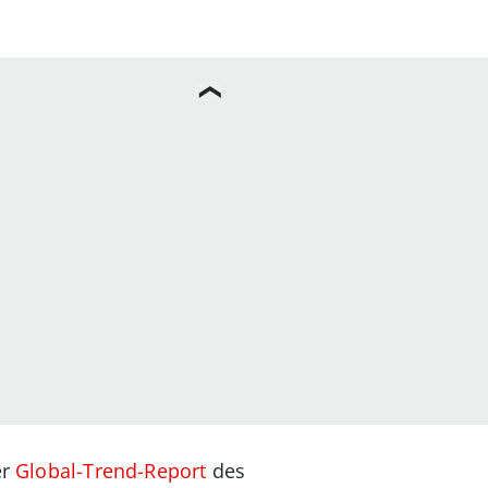
er
Global-Trend-Report
des