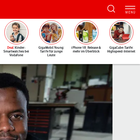
Deal
: Kinder-
GigaMobil Young:
iPhone 18: Release &
GigaCube-Tarife:
Smartwatches bei
Tarife für junge
mehr im Überblick
Highspeed-Internet
Vodafone
Leute