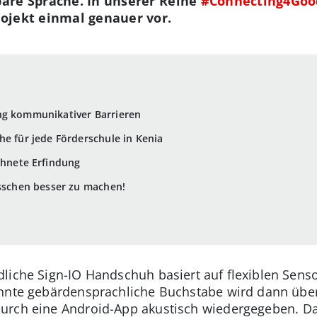
are Sprache. In unserer Reihe
#Connecting4Goo
ojekt einmal genauer vor.
ng kommunikativer Barrieren
he für jede Förderschule in Kenia
chnete Erfindung
isschen besser zu machen!
dliche Sign-IO Handschuh basiert auf flexiblen Sens
annte gebärdensprachliche Buchstabe wird dann übe
urch eine Android-App akustisch wiedergegeben. Da