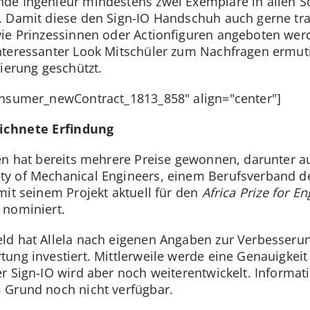
de Ingenieur mindestens zwei Exemplare in allen S
 Damit diese den Sign-IO Handschuh auch gerne tra
ie Prinzessinnen oder Actionfiguren angeboten werd
teressanter Look Mitschüler zum Nachfragen ermutig
ierung geschützt.
Consumer_newContract_1813_858" align="center"]
eichnete Erfindung
gen hat bereits mehrere Preise gewonnen, darunter 
y of Mechanical Engineers, einem Berufsverband d
mit seinem Projekt aktuell für den
Africa Prize for E
nominiert.
ld hat Allela nach eigenen Angaben zur Verbesseru
ung investiert. Mittlerweile werde eine Genauigkeit
r Sign-IO wird aber noch weiterentwickelt. Informat
 Grund noch nicht verfügbar.