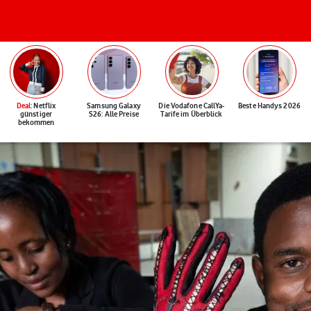
Deal
: Netflix
Samsung Galaxy
Die Vodafone CallYa-
Beste Handys 2026
günstiger
S26: Alle Preise
Tarife im Überblick
bekommen