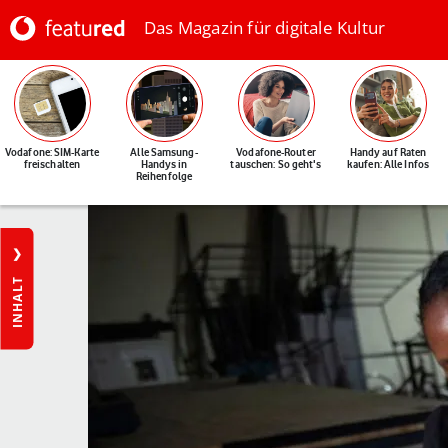
Das Magazin für digitale Kultur
Vodafone: SIM-Karte
Alle Samsung-
Vodafone-Router
Handy auf Raten
freischalten
Handys in
tauschen: So geht's
kaufen: Alle Infos
Reihenfolge
INHALT