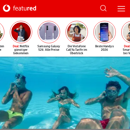
ten
Deal
: Netflix
Samsung Galaxy
Die Vodafone
Beste Handys
Deal
e
günstiger
S26: Alle Preise
CallYa-Tarife im
2026
Smar
bekommen
Überblick
bei 