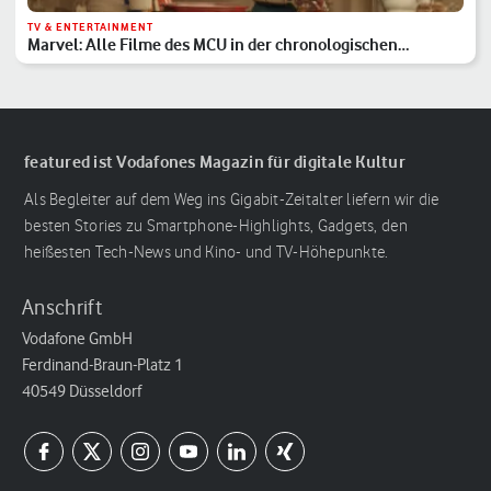
TV & ENTERTAINMENT
Marvel: Alle Filme des MCU in der chronologischen
Reihenfolge
featured ist Vodafones Magazin für digitale Kultur
Als Begleiter auf dem Weg ins Gigabit-Zeitalter liefern wir die
besten Stories zu Smartphone-Highlights, Gadgets, den
heißesten Tech-News und Kino- und TV-Höhepunkte.
Anschrift
Vodafone GmbH
Ferdinand-Braun-Platz 1
40549 Düsseldorf