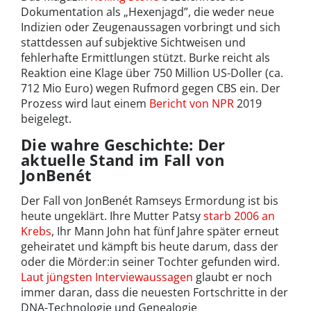
Dokumentation als „Hexenjagd”, die weder neue
Indizien oder Zeugenaussagen vorbringt und sich
stattdessen auf subjektive Sichtweisen und
fehlerhafte Ermittlungen stützt. Burke reicht als
Reaktion eine Klage über 750 Million US-Doller (ca.
712 Mio Euro) wegen Rufmord gegen CBS ein. Der
Prozess wird laut einem
Bericht von NPR
2019
beigelegt.
Die wahre Geschichte: Der
aktuelle Stand im Fall von
JonBenét
Der Fall von JonBenét Ramseys Ermordung ist bis
heute ungeklärt. Ihre Mutter Patsy
starb 2006 an
Krebs
, Ihr Mann John hat fünf Jahre später erneut
geheiratet und kämpft bis heute darum, dass der
oder die Mörder:in seiner Tochter gefunden wird.
Laut jüngsten Interviewaussagen
glaubt er noch
immer daran, dass die neuesten Fortschritte in der
DNA-Technologie und Genealogie