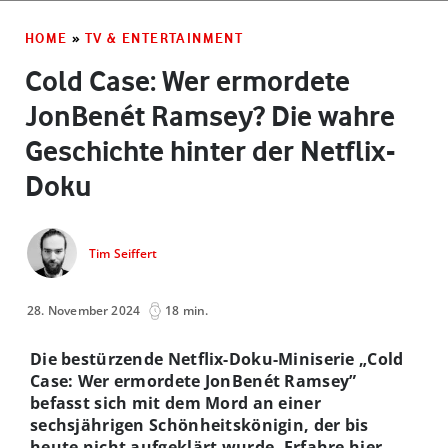
HOME
»
TV & ENTERTAINMENT
Cold Case: Wer ermordete
JonBenét Ramsey? Die wahre
Geschichte hinter der Netflix-
Doku
Tim Seiffert
28. November 2024
18 min.
Die bestürzende Netflix-Doku-Miniserie „Cold
Case: Wer ermordete JonBenét Ramsey”
befasst sich mit dem Mord an einer
sechsjährigen Schönheitskönigin, der bis
heute nicht aufgeklärt wurde. Erfahre hier