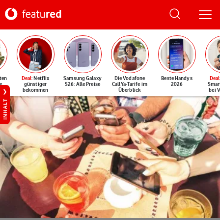
ten
Deal
: Netflix
Samsung Galaxy
Die Vodafone
Beste Handys
Deal
e
günstiger
S26: Alle Preise
CallYa-Tarife im
2026
Smar
bekommen
Überblick
bei 
INHALT