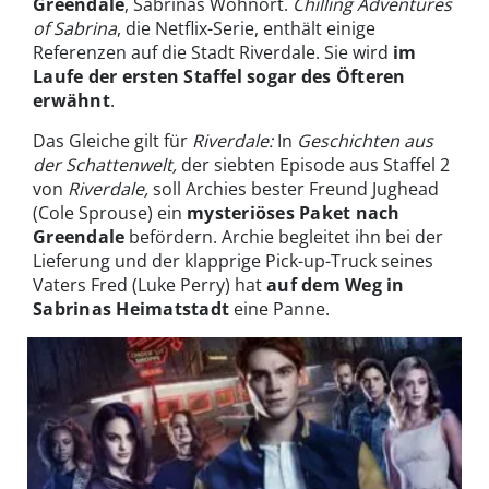
Greendale
, Sabrinas Wohnort.
Chilling Adventures
of Sabrina
, die Netflix-Serie, enthält einige
Referenzen auf die Stadt Riverdale. Sie wird
im
Laufe der ersten Staffel sogar des Öfteren
erwähnt
.
Das Gleiche gilt für
Riverdale:
In
Geschichten aus
der Schattenwelt,
der siebten Episode aus Staffel 2
von
Riverdale,
soll Archies bester Freund Jughead
(Cole Sprouse) ein
mysteriöses Paket nach
Greendale
befördern. Archie begleitet ihn bei der
Lieferung und der klapprige Pick-up-Truck seines
Vaters Fred (Luke Perry) hat
auf dem Weg in
Sabrinas Heimatstadt
eine Panne.