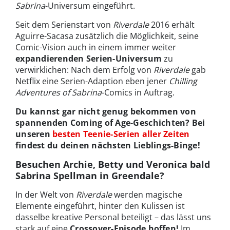
Sabrina
-Universum eingeführt.
Seit dem Serienstart von
Riverdale
2016 erhält
Aguirre-Sacasa zusätzlich die Möglichkeit, seine
Comic-Vision auch in einem immer weiter
expandierenden Serien-Universum
zu
verwirklichen: Nach dem Erfolg von
Riverdale
gab
Netflix eine Serien-Adaption eben jener
Chilling
Adventures of Sabrina
-Comics in Auftrag.
Du kannst gar nicht genug bekommen von
spannenden Coming of Age-Geschichten? Bei
unseren
besten Teenie-Serien aller Zeiten
findest du deinen nächsten Lieblings-Binge!
Besuchen Archie, Betty und Veronica bald
Sabrina Spellman in Greendale?
In der Welt von
Riverdale
werden magische
Elemente eingeführt, hinter den Kulissen ist
dasselbe kreative Personal beteiligt – das lässt uns
stark auf eine
Crossover-Episode hoffen!
Im