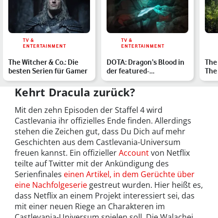
TV &
TV &
ENTERTAINMENT
ENTERTAINMENT
The Witcher & Co.: Die
DOTA: Dragon’s Blood in
The
besten Serien für Gamer
der featured-
The
Serienkritik: Ein
Staf
Augenschma…
Kehrt Dracula zurück?
Mit den zehn Episoden der Staffel 4 wird
Castlevania ihr offizielles Ende finden. Allerdings
stehen die Zeichen gut, dass Du Dich auf mehr
Geschichten aus dem Castlevania-Universum
freuen kannst. Ein offizieller
Account
von Netflix
teilte auf Twitter mit der Ankündigung des
Serienfinales
einen Artikel, in dem Gerüchte über
eine Nachfolgeserie
gestreut wurden. Hier heißt es,
dass Netflix an einem Projekt interessiert sei, das
mit einer neuen Riege an Charakteren im
Castlevania-Universum spielen soll. Die Walachei