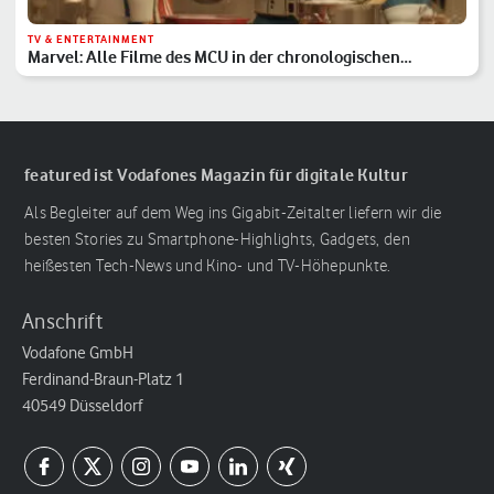
TV & ENTERTAINMENT
Marvel: Alle Filme des MCU in der chronologischen
Reihenfolge
featured ist Vodafones Magazin für digitale Kultur
Als Begleiter auf dem Weg ins Gigabit-Zeitalter liefern wir die
besten Stories zu Smartphone-Highlights, Gadgets, den
heißesten Tech-News und Kino- und TV-Höhepunkte.
Anschrift
Vodafone GmbH
Ferdinand-Braun-Platz 1
40549 Düsseldorf