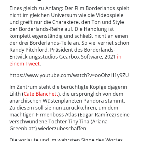
Eines gleich zu Anfang: Der Film Borderlands spielt
nicht im gleichen Universum wie die Videospiele
und greift nur die Charaktere, den Ton und Style
der Borderlands-Reihe auf. Die Handlung ist
komplett eigenständig und schließt nicht an einen
der drei Borderlands-Teile an. So viel verriet schon
Randy Pitchford, Präsident des Borderlands-
Entwicklungsstudios Gearbox Software, 2021
in
einem Tweet
.
https://www.youtube.com/watch?v=ooOhzH1y9ZU
Im Zentrum steht die berüchtigte Kopfgeldjägerin
Lilith (
Cate Blanchett
), die ursprünglich von dem
anarchischen Wüstenplaneten Pandora stammt.
Zu diesem soll sie nun zurückkehren, um dem
mächtigen Firmenboss Atlas (Edgar Ramírez) seine
verschwundene Tochter Tiny Tina (Ariana
Greenblatt) wiederzubeschaffen.
Die vorlaute und im wahrsten Sinne des Wortes