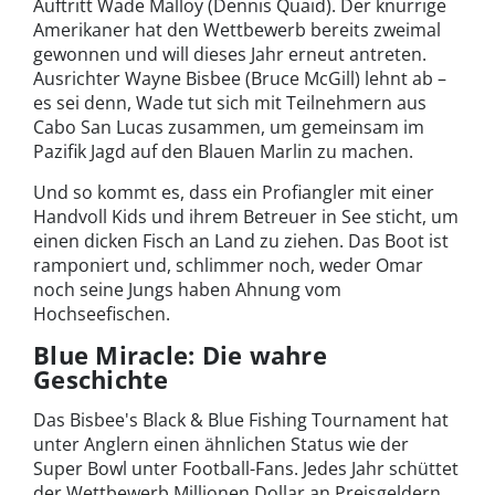
Auftritt Wade Malloy (Dennis Quaid). Der knurrige
Amerikaner hat den Wettbewerb bereits zweimal
gewonnen und will dieses Jahr erneut antreten.
Ausrichter Wayne Bisbee (Bruce McGill) lehnt ab –
es sei denn, Wade tut sich mit Teilnehmern aus
Cabo San Lucas zusammen, um gemeinsam im
Pazifik Jagd auf den Blauen Marlin zu machen.
Und so kommt es, dass ein Profiangler mit einer
Handvoll Kids und ihrem Betreuer in See sticht, um
einen dicken Fisch an Land zu ziehen. Das Boot ist
ramponiert und, schlimmer noch, weder Omar
noch seine Jungs haben Ahnung vom
Hochseefischen.
Blue Miracle: Die wahre
Geschichte
Das Bisbee's Black & Blue Fishing Tournament hat
unter Anglern einen ähnlichen Status wie der
Super Bowl unter Football-Fans. Jedes Jahr schüttet
der Wettbewerb Millionen Dollar an Preisgeldern