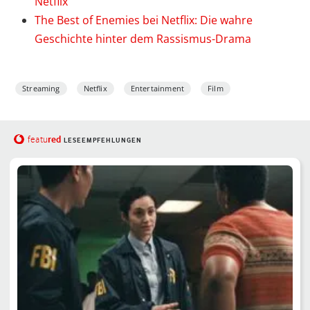
Netflix
The Best of Enemies bei Netflix: Die wahre
Geschichte hinter dem Rassismus-Drama
Streaming
Netflix
Entertainment
Film
red
featu
LESEEMPFEHLUNGEN