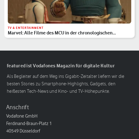
TV & ENTERTAINMENT
Marvel: Alle Filme des MCU in der chronologischen
Reihenfolge
featured ist Vodafones Magazin für digitale Kultur
Als Begleiter auf dem Weg ins Gigabit-Zeitalter liefern wir die
besten Stories zu Smartphone-Highlights, Gadgets, den
heißesten Tech-News und Kino- und TV-Höhepunkte.
Anschrift
Vodafone GmbH
Ferdinand-Braun-Platz 1
40549 Düsseldorf