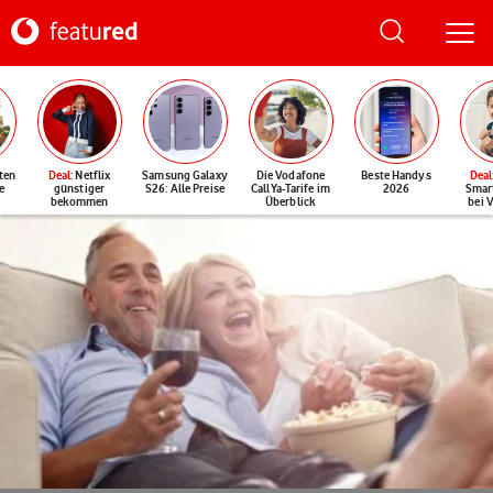
ten
Deal
: Netflix
Samsung Galaxy
Die Vodafone
Beste Handys
Deal
e
günstiger
S26: Alle Preise
CallYa-Tarife im
2026
Smar
bekommen
Überblick
bei 