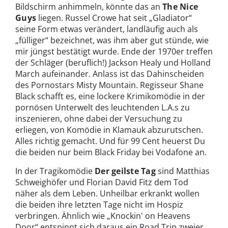
Bildschirm anhimmeln, könnte das an
The Nice
Guys
liegen. Russel Crowe hat seit „Gladiator“
seine Form etwas verändert, landläufig auch als
„fülliger“ bezeichnet, was ihm aber gut stünde, wie
mir jüngst bestätigt wurde. Ende der 1970er treffen
der Schläger (beruflich!) Jackson Healy und Holland
March aufeinander. Anlass ist das Dahinscheiden
des Pornostars Misty Mountain. Regisseur Shane
Black schafft es, eine lockere Krimikomödie in der
pornösen Unterwelt des leuchtenden L.A.s zu
inszenieren, ohne dabei der Versuchung zu
erliegen, von Komödie in Klamauk abzurutschen.
Alles richtig gemacht. Und für 99 Cent heuerst Du
die beiden nur beim Black Friday bei Vodafone an.
In der Tragikomödie
Der geilste Tag
sind Matthias
Schweighöfer und Florian David Fitz dem Tod
näher als dem Leben. Unheilbar erkrankt wollen
die beiden ihre letzten Tage nicht im Hospiz
verbringen. Ähnlich wie „Knockin' on Heavens
Door“ entspinnt sich daraus ein Road Trip zweier