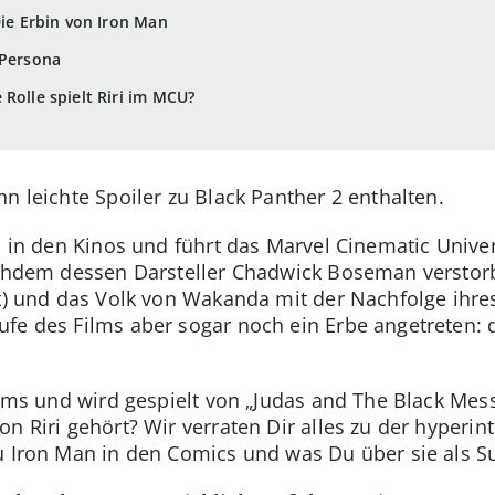
Die Erbin von Iron Man
-Persona
Rolle spielt Riri im MCU?
n leichte Spoiler zu Black Panther 2 enthalten.
ch in den Kinos und führt das Marvel Cinematic Unive
achdem dessen Darsteller Chadwick Boseman verstorb
ht) und das Volk von Wakanda mit der Nachfolge ihr
fe des Films aber sogar noch ein Erbe angetreten: d
liams und wird gespielt von „Judas and The Black Me
n Riri gehört? Wir verraten Dir alles zu der hyperin
zu Iron Man in den Comics und was Du über sie als 