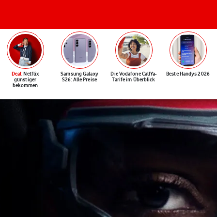
Deal
: Netflix
Samsung Galaxy
Die Vodafone CallYa-
Beste Handys 2026
günstiger
S26: Alle Preise
Tarife im Überblick
bekommen