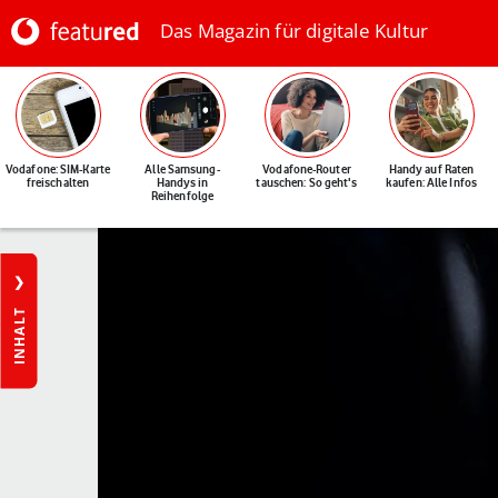
Das Magazin für digitale Kultur
Vodafone: SIM-Karte
Alle Samsung-
Vodafone-Router
Handy auf Raten
freischalten
Handys in
tauschen: So geht's
kaufen: Alle Infos
Reihenfolge
INHALT