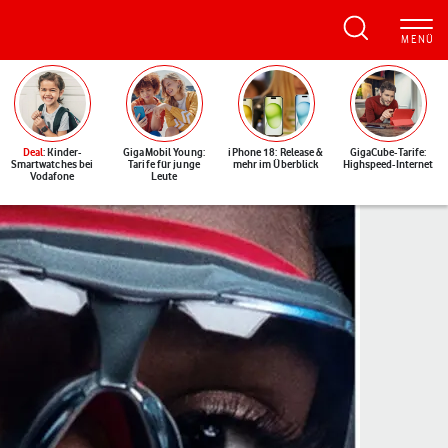
Deal
: Kinder-
GigaMobil Young:
iPhone 18: Release &
GigaCube-Tarife:
Smartwatches bei
Tarife für junge
mehr im Überblick
Highspeed-Internet
Vodafone
Leute