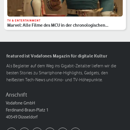
TV & ENTERTAINMENT
Marvel: Alle Filme des MCU in der chronologischen
Reihenfolge
featured ist Vodafones Magazin für digitale Kultur
Als Begleiter auf dem Weg ins Gigabit-Zeitalter liefern wir die
besten Stories zu Smartphone-Highlights, Gadgets, den
heißesten Tech-News und Kino- und TV-Höhepunkte.
Anschrift
Vodafone GmbH
Ferdinand-Braun-Platz 1
40549 Düsseldorf