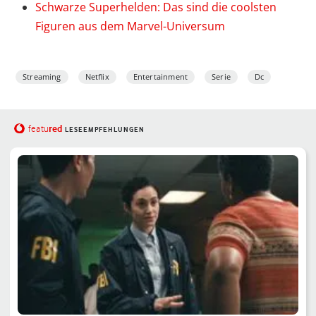
Schwarze Superhelden: Das sind die coolsten
Figuren aus dem Marvel-Universum
Streaming
Netflix
Entertainment
Serie
Dc
red
featu
LESEEMPFEHLUNGEN