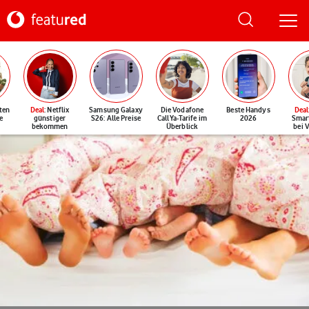
ten
Deal
: Netflix
Samsung Galaxy
Die Vodafone
Beste Handys
Deal
e
günstiger
S26: Alle Preise
CallYa-Tarife im
2026
Smar
bekommen
Überblick
bei 