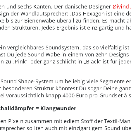
en und sechs Kanten. Der dänische Designer
Øivind 
sign der Wandlautsprecher: „Das Hexagon ist eine d
e bis zur Bienenwabe überall zu finden. Es macht ab
en Strukturen. Jedes Ergebnis ist einzigartig und ha
in vergleichbares Soundsystem, das so vielfältig ist 
nst Du jede Sound-Wabe in einem von zehn Designs o
n zu „Pink“ oder ganz schlicht in „Black“ ist für je
oSound Shape-System um beliebig viele Segmente erw
er besonderen Struktur könntest Du sogar Deine gan
 bei voraussichtlich knapp 4000 Euro pro Grundset à
challdämpfer = Klangwunder
len Pixeln zusammen mit edlem Stoff der Textil-Ma
tsprecher sollten auch mit einzigartigem Sound übe