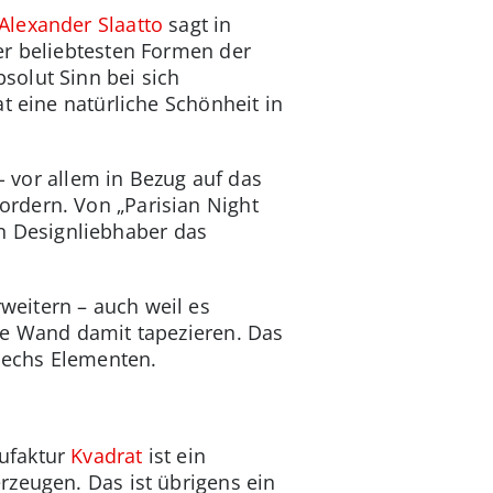
Alexander Slaatto
sagt in
er beliebtesten Formen der
solut Sinn bei sich
t eine natürliche Schönheit in
- vor allem in Bezug auf das
rdern. Von „Parisian Night
den Designliebhaber das
eitern – auch weil es
ze Wand damit tapezieren. Das
 sechs Elementen.
nufaktur
Kvadrat
ist ein
rzeugen. Das ist übrigens ein