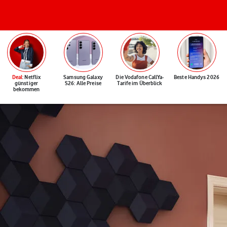
Deal
: Netflix
Samsung Galaxy
Die Vodafone CallYa-
Beste Handys 2026
günstiger
S26: Alle Preise
Tarife im Überblick
bekommen