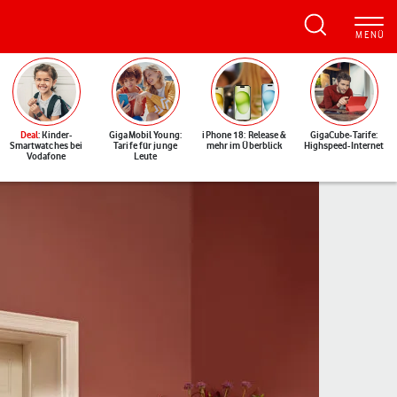
Deal
: Kinder-
GigaMobil Young:
iPhone 18: Release &
GigaCube-Tarife:
Smartwatches bei
Tarife für junge
mehr im Überblick
Highspeed-Internet
Vodafone
Leute