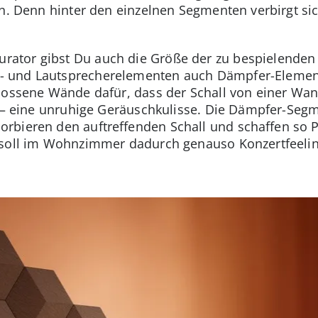
n. Denn hinter den einzelnen Segmenten verbirgt sich
ator gibst Du auch die Größe der zu bespielenden F
und Lautsprecherelementen auch Dämpfer-Elemente 
lossene Wände dafür, dass der Schall von einer Wand
zt – eine unruhige Geräuschkulisse. Die Dämpfer-Se
bieren den auftreffenden Schall und schaffen so Pl
 soll im Wohnzimmer dadurch genauso Konzertfeeli