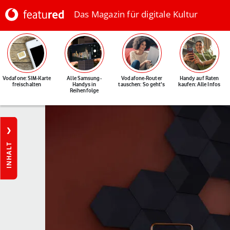
Das Magazin für digitale Kultur
Vodafone: SIM-Karte
Alle Samsung-
Vodafone-Router
Handy auf Raten
freischalten
Handys in
tauschen: So geht's
kaufen: Alle Infos
Reihenfolge
INHALT