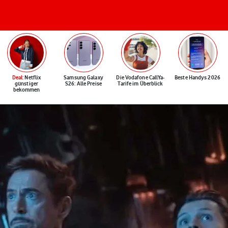
Deal
: Netflix
Samsung Galaxy
Die Vodafone CallYa-
Beste Handys 2026
günstiger
S26: Alle Preise
Tarife im Überblick
bekommen