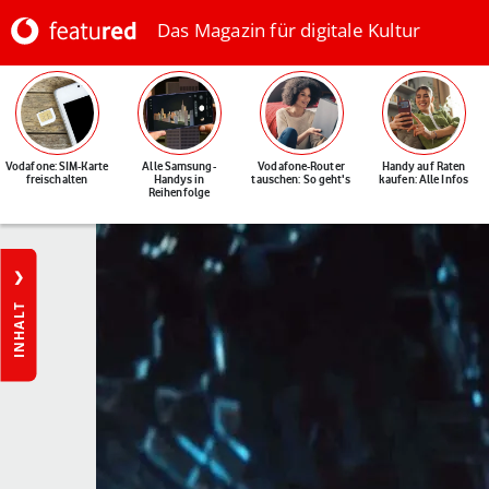
Das Magazin für digitale Kultur
Vodafone: SIM-Karte
Alle Samsung-
Vodafone-Router
Handy auf Raten
freischalten
Handys in
tauschen: So geht's
kaufen: Alle Infos
Reihenfolge
INHALT