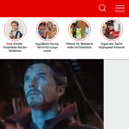
Deal
: Kinder-
GigaMobil Young:
iPhone 18: Release &
GigaCube-Tarife:
Smartwatches bei
Tarife für junge
mehr im Überblick
Highspeed-Internet
Vodafone
Leute