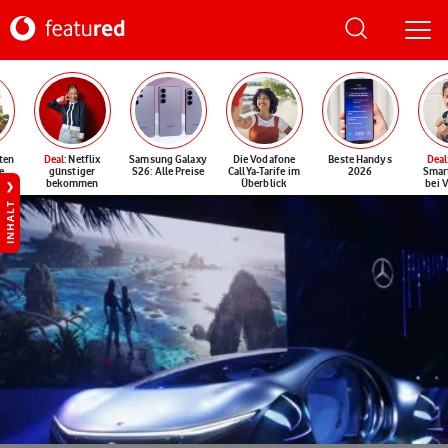
ten
Deal
: Netflix
Samsung Galaxy
Die Vodafone
Beste Handys
Deal
e
günstiger
S26: Alle Preise
CallYa-Tarife im
2026
Smar
bekommen
Überblick
bei 
INHALT