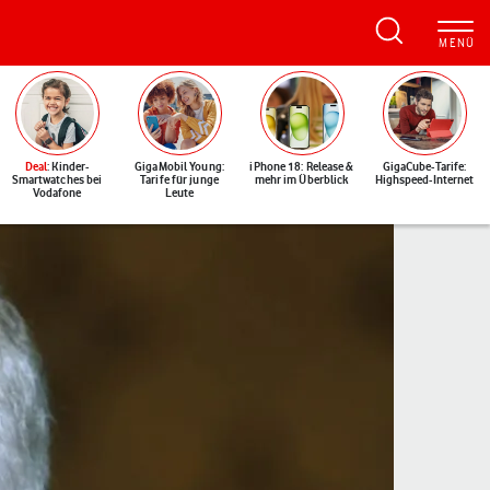
Deal
: Kinder-
GigaMobil Young:
iPhone 18: Release &
GigaCube-Tarife:
Smartwatches bei
Tarife für junge
mehr im Überblick
Highspeed-Internet
Vodafone
Leute