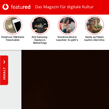
Das Magazin für digitale Kultur
Vodafone: SIM-Karte
Alle Samsung-
Vodafone-Router
Handy auf Raten
freischalten
Handys in
tauschen: So geht's
kaufen: Alle Infos
Reihenfolge
INHALT