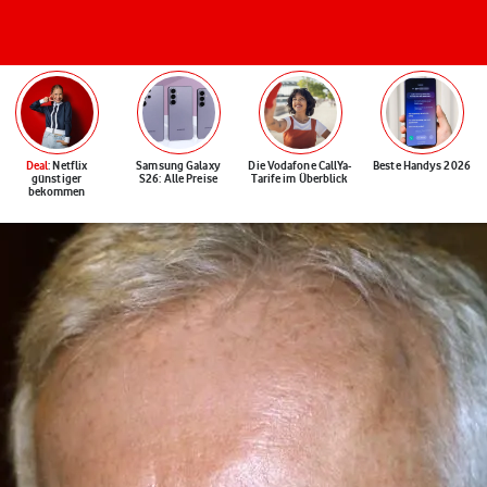
Deal
: Netflix
Samsung Galaxy
Die Vodafone CallYa-
Beste Handys 2026
günstiger
S26: Alle Preise
Tarife im Überblick
bekommen