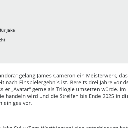
r
für Jake
eht
Pandora“ gelang James Cameron ein Meisterwerk, das
it nach Einspielergebnis ist. Bereits drei Jahre vor 
ss er „Avatar“ gerne als Trilogie umsetzen würde. Im
ie handeln wird und die Streifen bis Ende 2025 in d
 einiges vor.
s Jake Sully (Sam Worthington) sich entschlossen hat