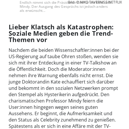
Bild: © NIKO TAVERNISE/NETFLIX
Endlich nimmt sich die Präsidentin Zeit für die Kate und
Mindy. Der Ausgang des Gesprächs ist jedoch anders
als erwünscht...
Lieber Klatsch als Katastrophen:
Soziale Medien geben die Trend-
Themen vor
Nachdem die beiden Wissenschaftler:innen bei der
US-Regierung auf taube Ohren stoßen, wenden sie
sich mit ihrer Entdeckung in einer TV-Talkshow an
die Öffentlichkeit. Doch die Moderator:innen
nehmen ihre Warnung ebenfalls nicht ernst. Die
junge Doktorandin Kate echauffiert sich darüber
und bekommt in den sozialen Netzwerken prompt
den Stempel als Hysterikerin aufgedrückt. Den
charismatischen Professor Mindy feiern die
User:innen hingegen wegen seines guten
Aussehens. Er beginnt, die Aufmerksamkeit und
den Status als Celebrity zunehmend zu genießen.
Spätestens als er sich in eine Affäre mit der TV-