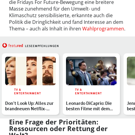
die Fridays For Future-Bewegung eine breitere
Masse zunehmend für den Umwelt- und
Klimaschutz sensibilisierte, erkannte auch die
Politik die Dringlichkeit und fand Interesse an dem
Thema – auch als Inhalt in ihren
Wahlprogrammen
.
red
featu
LESEEMPFEHLUNGEN
TV &
TV &
ENTERTAINMENT
ENTERTAINMENT
Don’t Look Up: Alles zur
Leonardo DiCaprio: Die
Jen
brandneuen Netflix-
besten Filme mit dem
bes
Satire mit Leonardo D…
Oscar-Gewinner
erf
Eine Frage der Prioritäten:
Ressourcen oder Rettung der