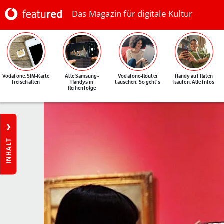
Das Magazin für digitale Kultur
Vodafone: SIM-Karte
Alle Samsung-
Vodafone-Router
Handy auf Raten
freischalten
Handys in
tauschen: So geht's
kaufen: Alle Infos
Reihenfolge
INHALT