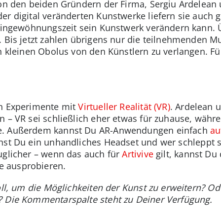
 von den beiden Gründern der Firma, Sergiu Ardelea
er digital veränderten Kunstwerke liefern sie auch
 Eingewöhnungszeit sein Kunstwerk verändern kann.
 Bis jetzt zahlen übrigens nur die teilnehmenden Mus
n kleinen Obolus von den Künstlern zu verlangen. Für 
en Experimente mit
Virtueller Realität (VR)
. Ardelean 
n – VR sei schließlich eher etwas für zuhause, wäh
be. Außerdem kannst Du AR-Anwendungen einfach
au
chst Du ein unhandliches Headset und wer schleppt 
uglicher – wenn das auch für
Artivive
gilt, kannst Du 
 ausprobieren.
oll, um die Möglichkeiten der Kunst zu erweitern? Od
? Die Kommentarspalte steht zu Deiner Verfügung.