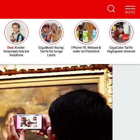
Deal
: Kinder-
GigaMobil Young:
iPhone 18: Release &
GigaCube-Tarife:
Smartwatches bei
Tarife für junge
mehr im Überblick
Highspeed-Internet
Vodafone
Leute