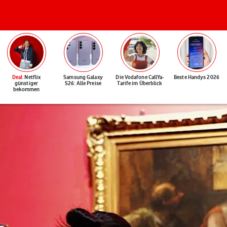
Deal
: Netflix
Samsung Galaxy
Die Vodafone CallYa-
Beste Handys 2026
günstiger
S26: Alle Preise
Tarife im Überblick
bekommen