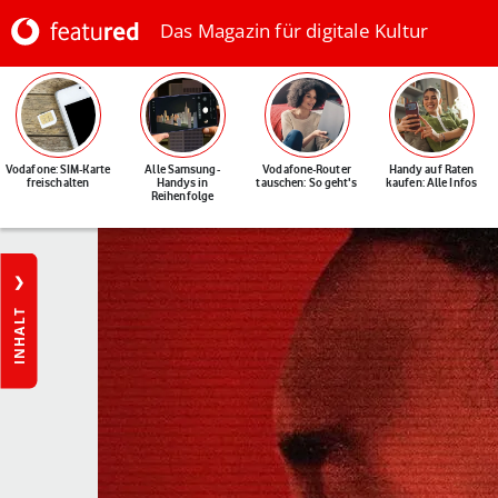
Das Magazin für digitale Kultur
Vodafone: SIM-Karte
Alle Samsung-
Vodafone-Router
Handy auf Raten
freischalten
Handys in
tauschen: So geht's
kaufen: Alle Infos
Reihenfolge
INHALT