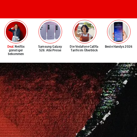
Deal
: Netflix
Samsung Galaxy
Die Vodafone CallYa-
Beste Handys 2026
günstiger
S26: Alle Preise
Tarife im Überblick
bekommen