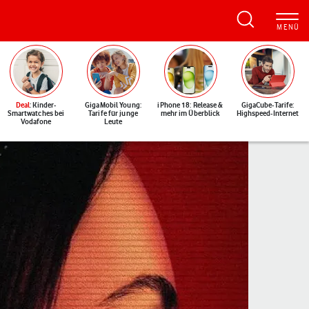
Deal
: Kinder-
GigaMobil Young:
iPhone 18: Release &
GigaCube-Tarife:
Smartwatches bei
Tarife für junge
mehr im Überblick
Highspeed-Internet
Vodafone
Leute