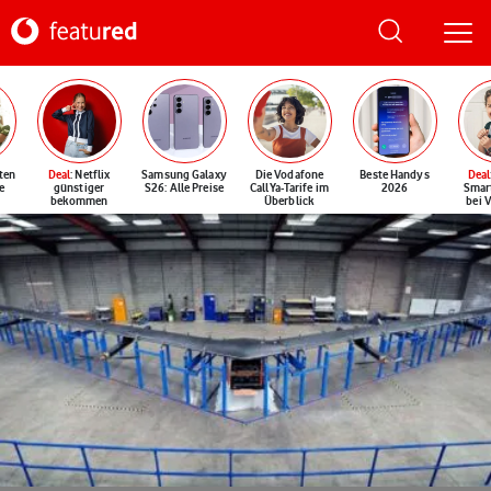
ten
Deal
: Netflix
Samsung Galaxy
Die Vodafone
Beste Handys
Deal
e
günstiger
S26: Alle Preise
CallYa-Tarife im
2026
Smar
bekommen
Überblick
bei 