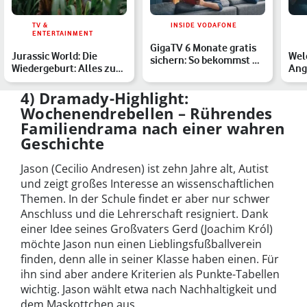
TV &
INSIDE VODAFONE
ENTERTAINMENT
GigaTV 6 Monate gratis
Jurassic World: Die
Wel
sichern: So bekommst Du
Wiedergeburt: Alles zu
Ang
GigaTV für 0 Euro
Cast, Handlung & Start…
Vod
Ent
4) Dramady-Highlight:
Wochenendrebellen – Rührendes
Familiendrama nach einer wahren
Geschichte
Jason (Cecilio Andresen) ist zehn Jahre alt, Autist
und zeigt großes Interesse an wissenschaftlichen
Themen. In der Schule findet er aber nur schwer
Anschluss und die Lehrerschaft resigniert. Dank
einer Idee seines Großvaters Gerd (Joachim Król)
möchte Jason nun einen Lieblingsfußballverein
finden, denn alle in seiner Klasse haben einen. Für
ihn sind aber andere Kriterien als Punkte-Tabellen
wichtig. Jason wählt etwa nach Nachhaltigkeit und
dem Maskottchen aus.