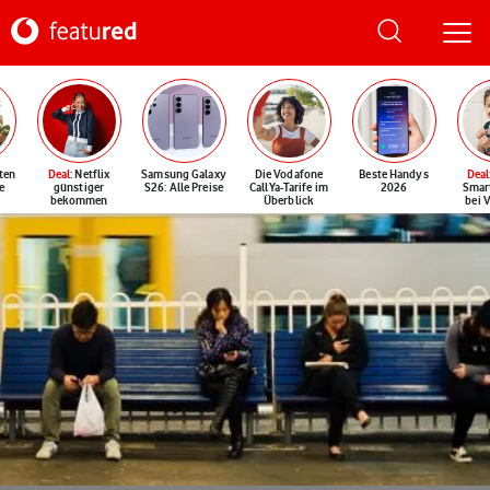
ten
Deal
: Netflix
Samsung Galaxy
Die Vodafone
Beste Handys
Deal
e
günstiger
S26: Alle Preise
CallYa-Tarife im
2026
Smar
bekommen
Überblick
bei 