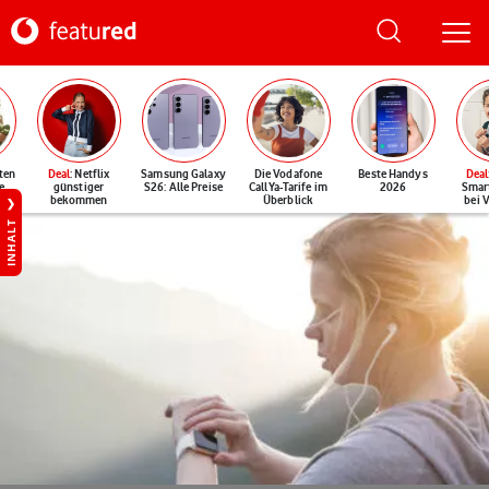
ten
Deal
: Netflix
Samsung Galaxy
Die Vodafone
Beste Handys
Deal
e
günstiger
S26: Alle Preise
CallYa-Tarife im
2026
Smar
bekommen
Überblick
bei 
INHALT