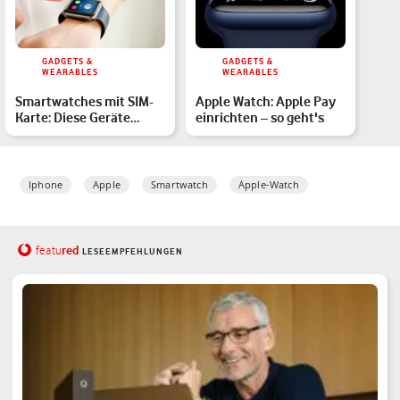
GADGETS &
GADGETS &
WEARABLES
WEARABLES
Smartwatches mit SIM-
Apple Watch: Apple Pay
Karte: Diese Geräte
einrichten – so geht's
empfehlen wir
Iphone
Apple
Smartwatch
Apple-Watch
red
featu
LESEEMPFEHLUNGEN