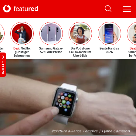
ten
Deal
: Netflix
Samsung Galaxy
Die Vodafone
Beste Handys
Deal
e
günstiger
S26: Alle Preise
CallYa-Tarife im
2026
Smar
bekommen
Überblick
bei 
INHALT
©picture alliance / empics | Lynne Cameron