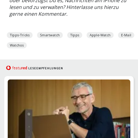
oder bevorzugst Du es, Nachrichten am iPhone zu
lesen und zu verwalten? Hinterlasse uns hierzu
gerne einen Kommentar.
Tipps-Tricks
Smartwatch
Tipps
Apple-Watch
E-Mail
Watchos
red
featu
LESEEMPFEHLUNGEN