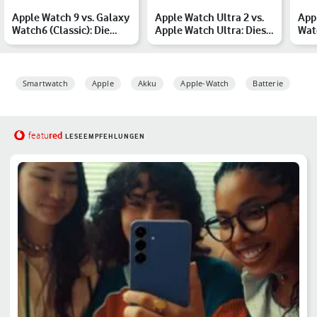
Apple Watch 9 vs. Galaxy
Apple Watch Ultra 2 vs.
App
Watch6 (Classic): Die
Apple Watch Ultra: Diese
Watc
Smartwatches im Ve…
Verbesserungen g…
Smartwatch
Apple
Akku
Apple-Watch
Batterie
red
featu
LESEEMPFEHLUNGEN