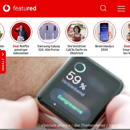
ten
Deal
: Netflix
Samsung Galaxy
Die Vodafone
Beste Handys
Deal
e
günstiger
S26: Alle Preise
CallYa-Tarife im
2026
Smar
bekommen
Überblick
bei 
INHALT
©picture alliance / dpa Themendienst | Inga Kjer