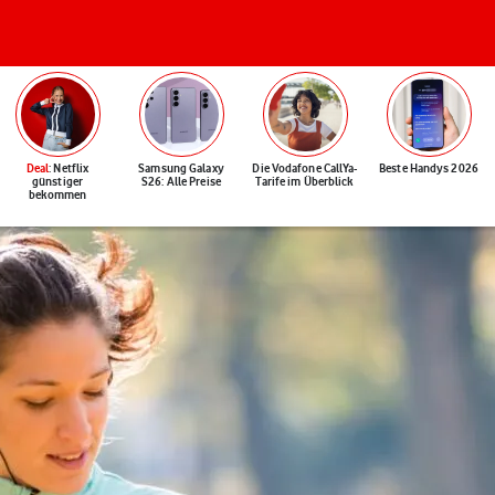
Deal
: Netflix
Samsung Galaxy
Die Vodafone CallYa-
Beste Handys 2026
günstiger
S26: Alle Preise
Tarife im Überblick
bekommen