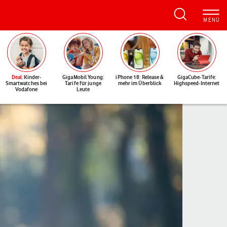
Deal
: Kinder-
GigaMobil Young:
iPhone 18: Release &
GigaCube-Tarife:
Smartwatches bei
Tarife für junge
mehr im Überblick
Highspeed-Internet
Vodafone
Leute