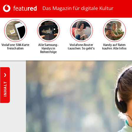
Das Magazin für digitale Kultur
Vodafone: SIM-Karte
Alle Samsung-
Vodafone-Router
Handy auf Raten
freischalten
Handys in
tauschen: So geht's
kaufen: Alle Infos
Reihenfolge
INHALT