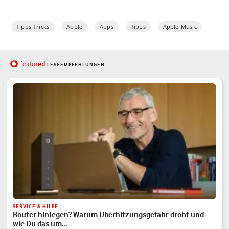
Tipps-Tricks
Apple
Apps
Tipps
Apple-Music
red
featu
LESEEMPFEHLUNGEN
SERVICE & HILFE
Router hinlegen? Warum Überhitzungsgefahr droht und
wie Du das um…