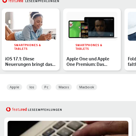
red
featu
LESEEMPFEHLUNGEN
SMARTPHONES &
SMARTPHONES &
TABLETS
TABLETS
iOS 17.1: Diese
Apple One und Apple
Fol
Neuerungen bringt das
One Premium: Das
fal
Update auf Dein iPhone
musst Du über das
sol
Rundum-Abo…
Apple
Ios
Pc
Macos
Macbook
red
featu
LESEEMPFEHLUNGEN