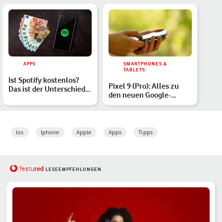
APPS
SMARTPHONES &
TABLETS
Ist Spotify kostenlos?
Pixel 9 (Pro): Alles zu
Das ist der Unterschied
den neuen Google-
zwischen Free und …
Handys
Ios
Iphone
Apple
Apps
Tipps
red
featu
LESEEMPFEHLUNGEN