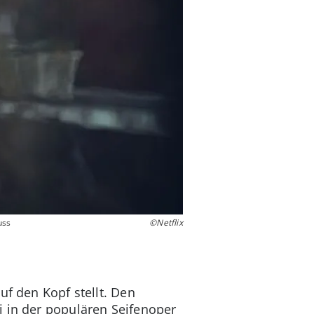
uss
©Netflix
uf den Kopf stellt. Den
i in der populären Seifenoper