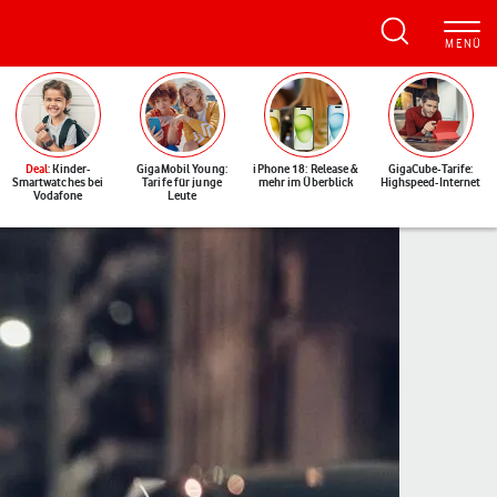
Deal
: Kinder-
GigaMobil Young:
iPhone 18: Release &
GigaCube-Tarife:
Smartwatches bei
Tarife für junge
mehr im Überblick
Highspeed-Internet
Vodafone
Leute