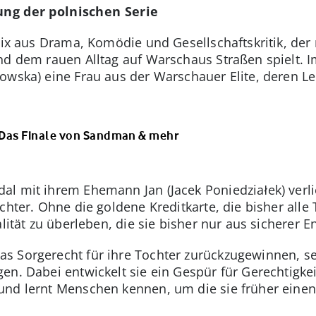
lung der polnischen Serie
 Mix aus Drama, Komödie und Gesellschaftskritik, de
nd dem rauen Alltag auf Warschaus Straßen spielt. Im
howska) eine Frau aus der Warschauer Elite, deren 
: Das Finale von Sandman & mehr
l mit ihrem Ehemann Jan (Jacek Poniedziałek) verlier
chter. Ohne die goldene Kreditkarte, die bisher alle 
alität zu überleben, die sie bisher nur aus sicherer 
 Sorgerecht für ihre Tochter zurückzugewinnen, setz
n. Dabei entwickelt sie ein Gespür für Gerechtigkei
und lernt Menschen kennen, um die sie früher eine