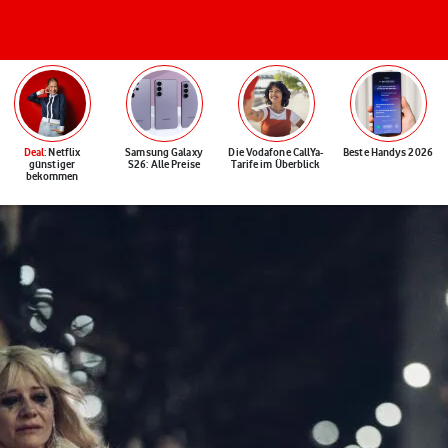
Deal
: Netflix
Samsung Galaxy
Die Vodafone CallYa-
Beste Handys 2026
günstiger
S26: Alle Preise
Tarife im Überblick
bekommen