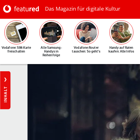
Das Magazin für digitale Kultur
Vodafone: SIM-Karte
Alle Samsung-
Vodafone-Router
Handy auf Raten
freischalten
Handys in
tauschen: So geht's
kaufen: Alle Infos
Reihenfolge
INHALT