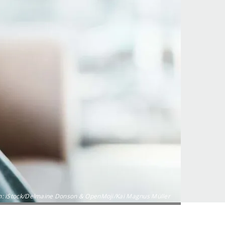
n: iStock/Delmaine Donson & OpenMoji/Kai Magnus Müller