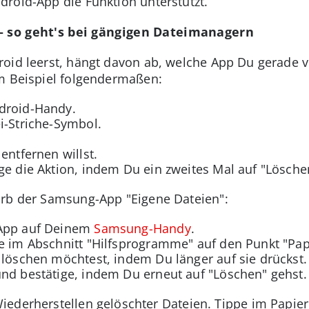
roid-App die Funktion unterstützt.
 – so geht's bei gängigen Dateimanagern
oid leerst, hängt davon ab, welche App Du gerade ve
um Beispiel folgendermaßen:
ndroid-Handy.
i-Striche-Symbol.
entfernen willst.
ge die Aktion, indem Du ein zweites Mal auf "Löschen
orb der Samsung-App "Eigene Dateien":
-App auf Deinem
Samsung-Handy
.
e im Abschnitt "Hilfsprogramme" auf den Punkt "Pap
 löschen möchtest, indem Du länger auf sie drückst.
nd bestätige, indem Du erneut auf "Löschen" gehst.
Wiederherstellen gelöschter Dateien. Tippe im Papie