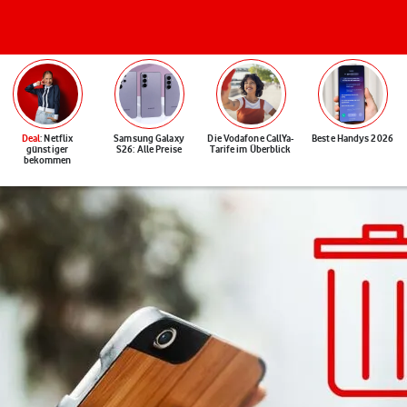
Deal
: Netflix
Samsung Galaxy
Die Vodafone CallYa-
Beste Handys 2026
günstiger
S26: Alle Preise
Tarife im Überblick
bekommen