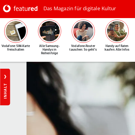
Das Magazin für digitale Kultur
Vodafone: SIM-Karte
Alle Samsung-
Vodafone-Router
Handy auf Raten
freischalten
Handys in
tauschen: So geht's
kaufen: Alle Infos
Reihenfolge
INHALT