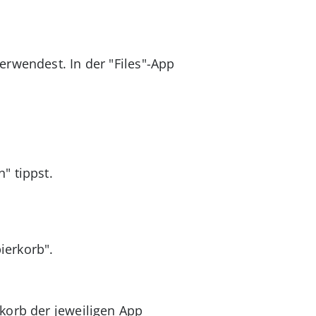
rwendest. In der "Files"-App
" tippst.
ierkorb".
rkorb der jeweiligen App