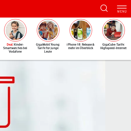
Deal
: Kinder-
GigaMobil Young:
iPhone 18: Release &
GigaCube-Tarife:
Smartwatches bei
Tarife für junge
mehr im Überblick
Highspeed-Internet
Vodafone
Leute