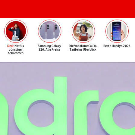
Deal
: Netflix
Samsung Galaxy
Die Vodafone CallYa-
Beste Handys 2026
günstiger
S26: Alle Preise
Tarife im Überblick
bekommen