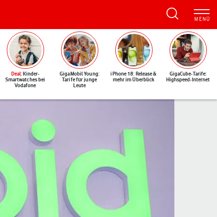
Deal
: Kinder-
GigaMobil Young:
iPhone 18: Release &
GigaCube-Tarife:
Smartwatches bei
Tarife für junge
mehr im Überblick
Highspeed-Internet
Vodafone
Leute