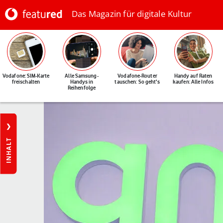
Das Magazin für digitale Kultur
Vodafone: SIM-Karte
Alle Samsung-
Vodafone-Router
Handy auf Raten
freischalten
Handys in
tauschen: So geht's
kaufen: Alle Infos
Reihenfolge
INHALT