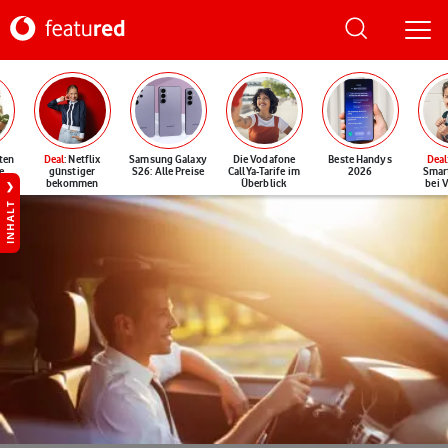
ten
Deal
: Netflix
Samsung Galaxy
Die Vodafone
Beste Handys
Deal
e
günstiger
S26: Alle Preise
CallYa-Tarife im
2026
Smar
bekommen
Überblick
bei 
INHALT