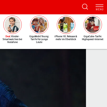
Deal
: Kinder-
GigaMobil Young:
iPhone 18: Release &
GigaCube-Tarife:
Smartwatches bei
Tarife für junge
mehr im Überblick
Highspeed-Internet
Vodafone
Leute