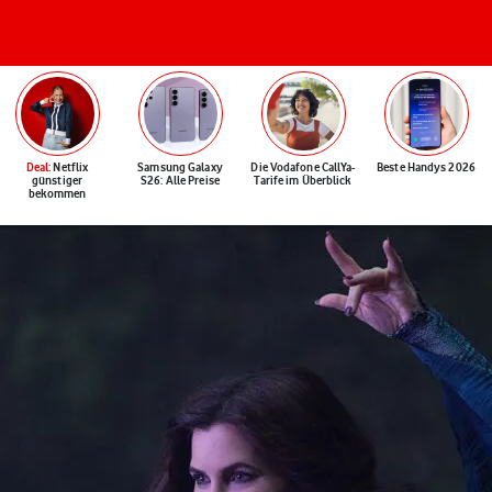
Deal
: Netflix
Samsung Galaxy
Die Vodafone CallYa-
Beste Handys 2026
günstiger
S26: Alle Preise
Tarife im Überblick
bekommen