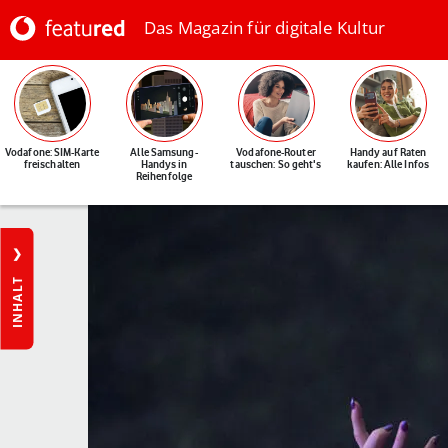
Das Magazin für digitale Kultur
Vodafone: SIM-Karte
Alle Samsung-
Vodafone-Router
Handy auf Raten
freischalten
Handys in
tauschen: So geht's
kaufen: Alle Infos
Reihenfolge
INHALT