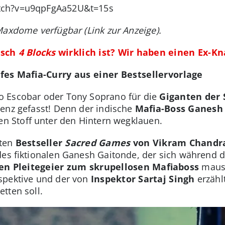
tch?v=u9qpFgAa52U&t=15s
Maxdome verfügbar (Link zur Anzeige).
isch
4 Blocks
wirklich ist? Wir haben einen Ex-Kn
es Mafia-Curry aus einer Bestsellervorlage
o Escobar oder Tony Soprano für die
Giganten der 
enz gefasst! Denn der indische
Mafia-Boss Ganesh
en Stoff unter den Hintern wegklauen.
bten
Bestseller
Sacred Games
von Vikram Chand
 des fiktionalen Ganesh Gaitonde, der sich während d
en Pleitegeier zum skrupellosen Mafiaboss
mause
spektive und der von
Inspektor Sartaj Singh
erzählt
tten soll.