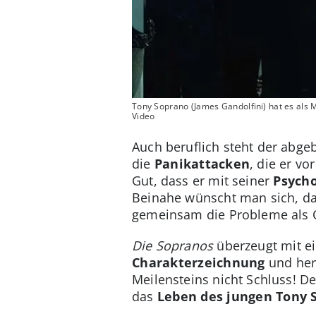
Tony Soprano (James Gandolfini) hat es als 
Video
Auch beruflich steht der abge
die
Panikattacken
, die er v
Gut, dass er mit seiner
Psycho
Beinahe wünscht man sich, d
gemeinsam die Probleme als O
Die Sopranos
überzeugt mit 
Charakterzeichnung
und her
Meilensteins nicht Schluss! D
das
Leben des jungen Tony 