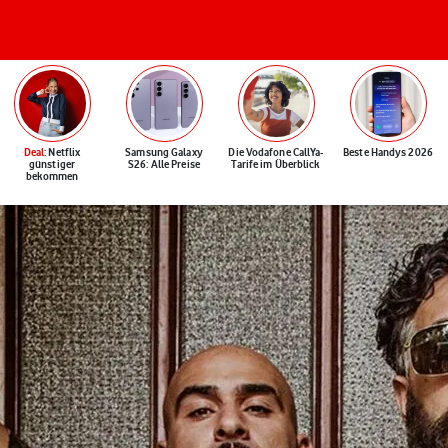
Deal
: Netflix
Samsung Galaxy
Die Vodafone CallYa-
Beste Handys 2026
günstiger
S26: Alle Preise
Tarife im Überblick
bekommen