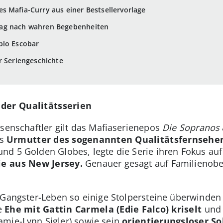
s Mafia-Curry aus einer Bestsellervorlage
ag nach wahren Begebenheiten
blo Escobar
r Seriengeschichte
 der Qualitätsserien
ssenschaftler gilt das Mafiaserienepos
Die Sopranos
ls
Urmutter des sogenannten Qualitätsfernsehe
nd 5 Golden Globes, legte die Serie ihren Fokus au
e aus New Jersey.
Genauer gesagt auf Familienob
 Gangster-Leben so einige Stolpersteine überwinden 
e
Ehe mit Gattin Carmela (Edie Falco) kriselt
und
mie-Lynn Sigler) sowie sein
orientierungsloser 