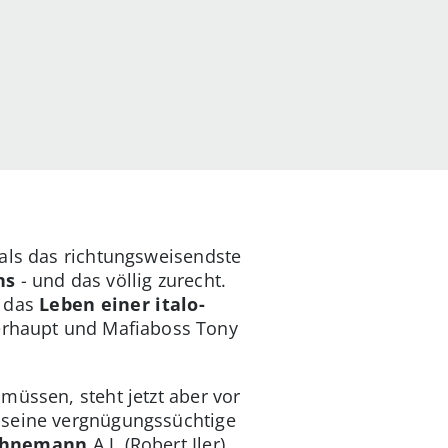
als das richtungsweisendste
ns
- und das völlig zurecht.
f das
Leben einer italo-
erhaupt und Mafiaboss Tony
müssen, steht jetzt aber vor
 seine vergnügungssüchtige
Sohnemann
A.J. (Robert Iler)