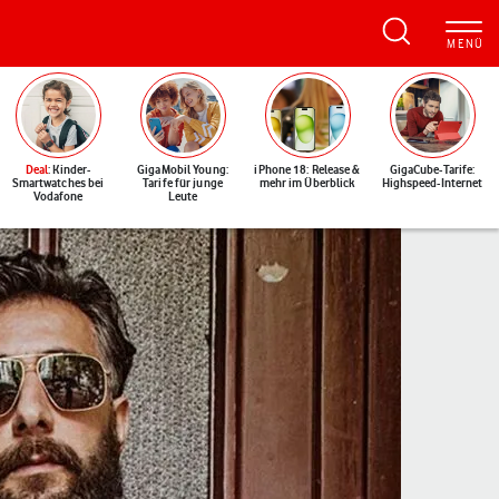
Deal
: Kinder-
GigaMobil Young:
iPhone 18: Release &
GigaCube-Tarife:
Smartwatches bei
Tarife für junge
mehr im Überblick
Highspeed-Internet
Vodafone
Leute