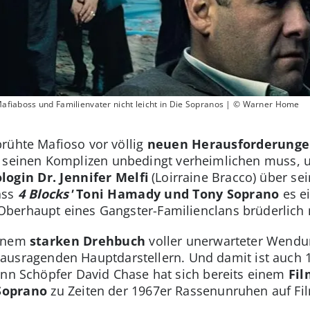
Mafiaboss und Familienvater nicht leicht in Die Sopranos | © Warner Home
brühte Mafioso vor völlig
neuen Herausforderunge
or seinen Komplizen unbedingt verheimlichen muss, 
login Dr. Jennifer Melfi
(Loirraine Bracco) über s
ass
4 Blocks'
Toni Hamady und Tony Soprano
es e
berhaupt eines Gangster-Familienclans brüderlich m
einem
starken Drehbuch
voller unerwarteter Wendu
ausragenden Hauptdarstellern. Und damit ist auch 1
enn Schöpfer David Chase hat sich bereits einem
Fil
Soprano
zu Zeiten der 1967er Rassenunruhen auf Fil