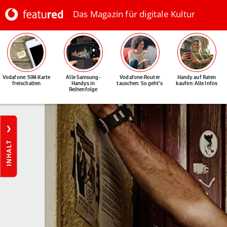
Das Magazin für digitale Kultur
Vodafone: SIM-Karte
Alle Samsung-
Vodafone-Router
Handy auf Raten
freischalten
Handys in
tauschen: So geht's
kaufen: Alle Infos
Reihenfolge
INHALT