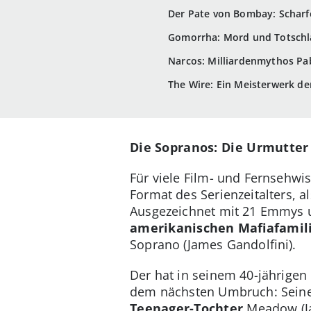
Der Pate von Bombay: Scharfe
Gomorrha: Mord und Totschl
Narcos: Milliardenmythos Pa
The Wire: Ein Meisterwerk de
Die Sopranos: Die Urmutter
Für viele Film- und Fernsehwi
Format des Serienzeitalters, a
Ausgezeichnet mit 21 Emmys u
amerikanischen Mafiafamili
Soprano (James Gandolfini).
Der hat in seinem 40-jährigen
dem nächsten Umbruch: Sein
Teenager-Tochter
Meadow (Ja