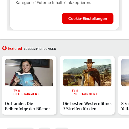
red
featu
LESEEMPFEHLUNGEN
TV &
TV &
ENTERTAINMENT
ENTERTAINMENT
Outlander: Die
Die besten Westernfilme:
8 Fa
Reihenfolge der Bücher
7 Streifen für den
Yel
im Überblick
Cowboy in Dir
wus
übe