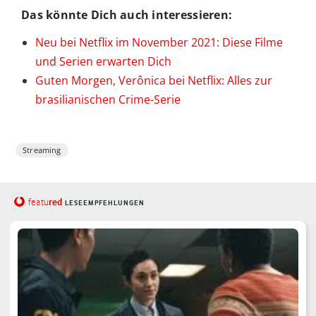
Das könnte Dich auch interessieren:
Neu bei Netflix im November 2021: Diese Filme
und Serien erwarten Dich
Guten Morgen, Verônica bei Netflix: Alles zur
brasilianischen Crime-Serie
Streaming
red
featu
LESEEMPFEHLUNGEN