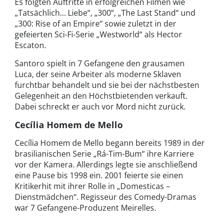
Es folgten Auftritte in erfolgreichen Filmen wie
„Tatsächlich… Liebe“, „300“, „The Last Stand“ und
„300: Rise of an Empire“ sowie zuletzt in der
gefeierten Sci-Fi-Serie „Westworld“ als Hector
Escaton.
Santoro spielt in 7 Gefangene den grausamen
Luca, der seine Arbeiter als moderne Sklaven
furchtbar behandelt und sie bei der nächstbesten
Gelegenheit an den Höchstbietenden verkauft.
Dabei schreckt er auch vor Mord nicht zurück.
Cecília Homem de Mello
Cecília Homem de Mello begann bereits 1989 in der
brasilianischen Serie „Rá-Tim-Bum“ ihre Karriere
vor der Kamera. Allerdings legte sie anschließend
eine Pause bis 1998 ein. 2001 feierte sie einen
Kritikerhit mit ihrer Rolle in „Domesticas –
Dienstmädchen“. Regisseur des Comedy-Dramas
war 7 Gefangene-Produzent Meirelles.