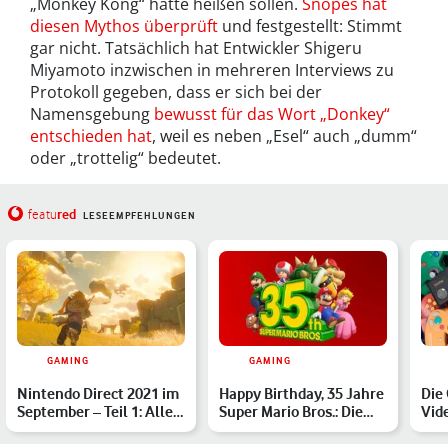
„Monkey Kong“ hätte heißen sollen.
Snopes hat
diesen Mythos überprüft
und festgestellt: Stimmt
gar nicht. Tatsächlich hat Entwickler Shigeru
Miyamoto inzwischen in mehreren Interviews zu
Protokoll gegeben, dass er sich bei der
Namensgebung
bewusst für das Wort „Donkey“
entschieden hat
, weil es neben „Esel“ auch „dumm“
oder „trottelig“ bedeutet.
red
featu
LESEEMPFEHLUNGEN
GAMING
GAMING
Nintendo Direct 2021 im
Happy Birthday, 35 Jahre
Die
September – Teil 1: Alles
Super Mario Bros.: Die
Vid
zu Spiele-Highl…
ultimative Chroni…
auf
Gam