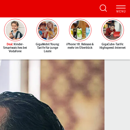
Deal
: Kinder-
GigaMobil Young:
iPhone 18: Release &
GigaCube-Tarife:
Smartwatches bei
Tarife für junge
mehr im Überblick
Highspeed-Internet
Vodafone
Leute