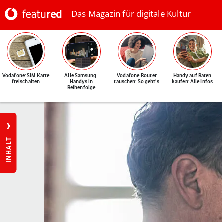
Das Magazin für digitale Kultur
Vodafone: SIM-Karte
Alle Samsung-
Vodafone-Router
Handy auf Raten
freischalten
Handys in
tauschen: So geht's
kaufen: Alle Infos
Reihenfolge
INHALT