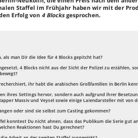
Berlin-Neukölln, die einen Preis nach dem ande
inalen Staffel im Frühjahr haben wir mit der Pr
 den Erfolg von
4 Blocks
gesprochen.
 als man Dir die Idee für 4 Blocks gepitcht hat?
gesetzt, 4 Blocks nicht aus der Sicht der Polizei zu erzählen, s
 bewegt?
 recherchiert, ihr habt die arabischen Großfamilien in Berlin ken
egen ihres Settings hervor, sondern auch aufgrund ihrer Besetzu
Rapper Massiv und Veysel sowie einige Laiendarsteller mit von d
gangen oder sind sie selbst zum Casting gekommen?
ffel konntest Du nicht ahnen, dass das Publikum die Serie gut 
welchen Reaktionen hast Du gerechnet?
 die Arbeit an der zweiten Staffel ausgewirkt?