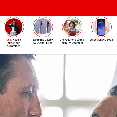
Deal
: Netflix
Samsung Galaxy
Die Vodafone CallYa-
Beste Handys 2026
günstiger
S26: Alle Preise
Tarife im Überblick
bekommen