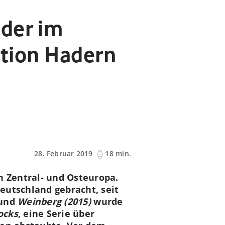
eder im
ktion Hadern
28. Februar 2019
18 min.
n Zentral- und Osteuropa.
eutschland gebracht, seit
und
Weinberg (2015)
wurde
ocks
, eine Serie über