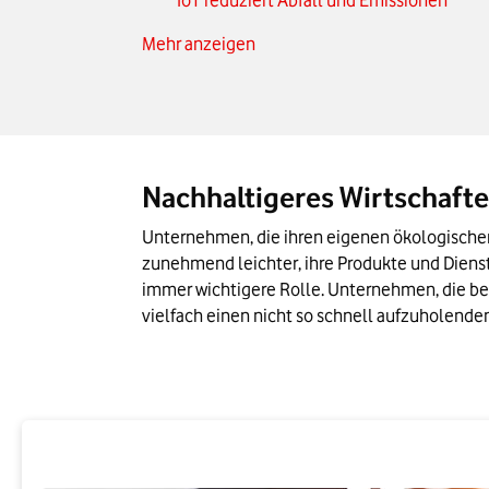
IoT reduziert Abfall und Emissionen
Mehr anzeigen
Cloud-Lösungen fördern Energieeinspar
Effiziente Kommunikationsnetze sind die 
Anwendungsbereiche und CO2-Einsparpot
GreenBusiness in Kürze
Nachhaltigeres Wirtschafte
Unternehmen, die ihren eigenen ökologischen 
zunehmend leichter, ihre Produkte und Dienst
immer wichtigere Rolle. Unternehmen, die bei
vielfach einen nicht so schnell aufzuholend