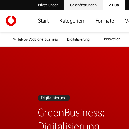
Laden der V-
Privatkunden
Geschäftskunden
V-Hub
Verlassen der V-Hub Webseite: Zum Privatkundenbereich
Verlassen der V-Hub Webseite: Zum 
Start
Kategorien
Formate
V
Innovation
V-Hub by Vodafone Business
Digitalisierung
Digitalisierung
GreenBusiness:
Digitalisierung