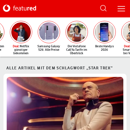
ten
Deal
: Netflix
Samsung Galaxy
Die Vodafone
Beste Handys
Deal
e
günstiger
S26: Alle Preise
CallYa-Tarife im
2026
Smar
bekommen
Überblick
bei 
ALLE ARTIKEL MIT DEM SCHLAGWORT „STAR TREK“