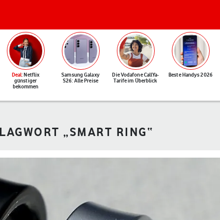
Deal
: Netflix
Samsung Galaxy
Die Vodafone CallYa-
Beste Handys 2026
günstiger
S26: Alle Preise
Tarife im Überblick
bekommen
HLAGWORT „SMART RING“