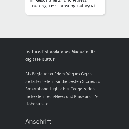
im Gesundheits- und Fitness-
Tracking. Der Samsung Galaxy Ring
und der Oura Ring sind zwei der
interessantesten Modelle auf dem
Markt.
featured ist Vodafones Magazin für
digitale Kultur
Als Begleiter auf dem Weg ins Gigabit-
Zeitalter liefern wir die besten Stories zu
Smartphone-Highlights, Gadgets, den
heißesten Tech-News und Kino- und TV-
Höhepunkte.
Anschrift