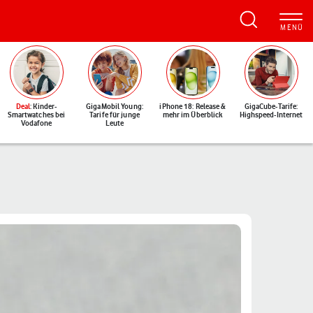
Deal
: Kinder-
GigaMobil Young:
iPhone 18: Release &
GigaCube-Tarife:
Smartwatches bei
Tarife für junge
mehr im Überblick
Highspeed-Internet
Vodafone
Leute