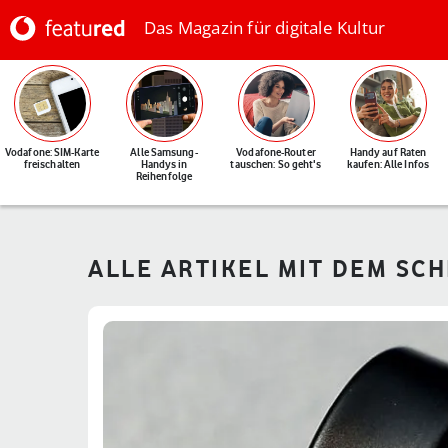
Das Magazin für digitale Kultur
Vodafone: SIM-Karte
Alle Samsung-
Vodafone-Router
Handy auf Raten
freischalten
Handys in
tauschen: So geht's
kaufen: Alle Infos
Reihenfolge
ALLE ARTIKEL MIT DEM SC